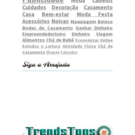
Cuidados
Decoração
Casamento
Casa
Bem-estar
Moda Festa
Acessórios
Noivas
Maquiagem
Beleza
Bodas de Casamento
Ganhar Dinheiro
Empreendedorismo
Dinheiro
Viagem
Alimentos
Chá de Bebê
Economizar Online
Estudos e Leitura
Atividade Física
Chá de
Casamento
Shopee
Calçados
Siga a Arrojada