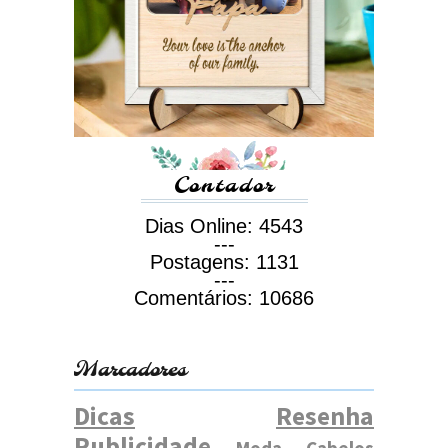
Contador
Dias Online:
4543
---
Postagens:
1131
---
Comentários:
10686
Marcadores
Dicas
Resenha
Publicidade
Moda
Cabelos