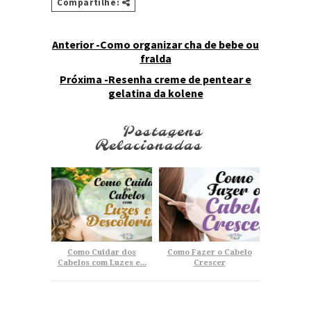
Compartilhe:
Anterior -Como organizar cha de bebe ou
fralda
Próxima -Resenha creme de pentear e
gelatina da kolene
Postagens
Relacionadas
Como Cuidar dos
Como Fazer o Cabelo
Cabelos com Luzes e...
Crescer