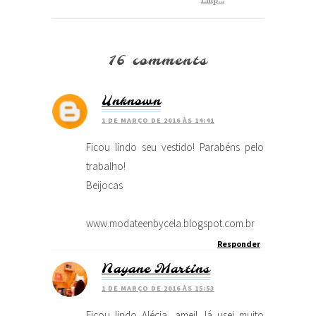
Emp...
16 comments
Unknown
1 DE MARÇO DE 2016 ÀS 14:41
Ficou lindo seu vestido! Parabéns pelo
trabalho!
Beijocas
www.modateenbycela.blogspot.com.br
Responder
Nayane Martins
1 DE MARÇO DE 2016 ÀS 15:53
Ficou lindo Alécia, amei! Já usei muito