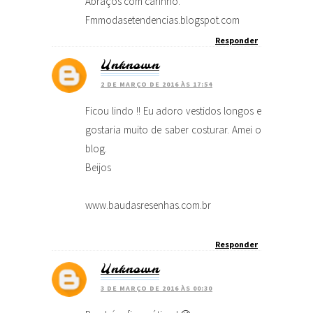
Abraços com carinho.
Fmmodasetendencias.blogspot.com
Responder
Unknown
2 DE MARÇO DE 2016 ÀS 17:54
Ficou lindo !! Eu adoro vestidos longos e
gostaria muito de saber costurar. Amei o
blog.
Beijos
www.baudasresenhas.com.br
Responder
Unknown
3 DE MARÇO DE 2016 ÀS 00:30