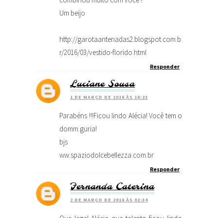
Um beijo
http://garotaantenadas2.blogspot.com.b
r/2016/03/vestido-florido.html
Responder
Luciane Sousa
1 DE MARÇO DE 2016 ÀS 16:23
Parabéns !!!Ficou lindo Alécia! Você tem o
domm guria!
bjs
ww.spaziodolcebellezza.com.br
Responder
Fernanda Caterina
2 DE MARÇO DE 2016 ÀS 02:34