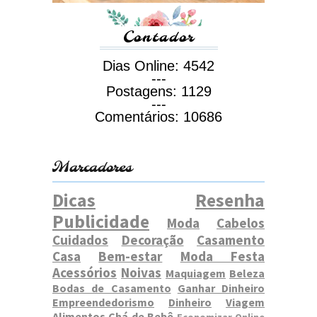
Contador
Dias Online:
4542
---
Postagens:
1129
---
Comentários:
10686
Marcadores
Dicas
Resenha
Publicidade
Moda
Cabelos
Cuidados
Decoração
Casamento
Casa
Bem-estar
Moda Festa
Acessórios
Noivas
Maquiagem
Beleza
Bodas de Casamento
Ganhar Dinheiro
Empreendedorismo
Dinheiro
Viagem
Alimentos
Chá de Bebê