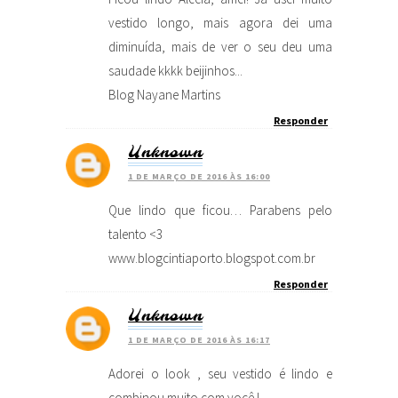
vestido longo, mais agora dei uma
diminuída, mais de ver o seu deu uma
saudade kkkk beijinhos...
Blog Nayane Martins
Responder
Unknown
1 DE MARÇO DE 2016 ÀS 16:00
Que lindo que ficou… Parabens pelo
talento <3
www.blogcintiaporto.blogspot.com.br
Responder
Unknown
1 DE MARÇO DE 2016 ÀS 16:17
Adorei o look , seu vestido é lindo e
combinou muito com você !