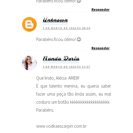
Parabéns ficou ótimo! 😉
Responder
Unknown
3 DE MARÇO DE 2016 ÀS 00:30
Parabéns ficou ótimo! 😉
Responder
Nanda Doria
3 DE MARÇO DE 2016 ÀS 12:57
Que lindo, Alécia. AMEIII!
E que talento menina, eu queria saber
fazer uma peça tão linda assim, eu mal
costuro um botão kkkkkkkkkkkkkkkkkkk.
Parabéns.
www.vodkaescarpin.com.br