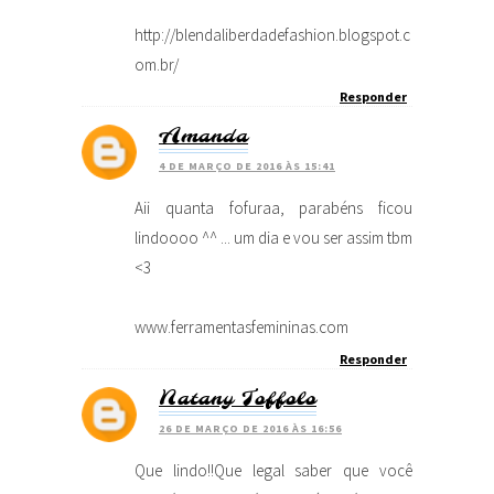
http://blendaliberdadefashion.blogspot.c
om.br/
Responder
Amanda
4 DE MARÇO DE 2016 ÀS 15:41
Aii quanta fofuraa, parabéns ficou
lindoooo ^^ ... um dia e vou ser assim tbm
<3
www.ferramentasfemininas.com
Responder
Natany Toffolo
26 DE MARÇO DE 2016 ÀS 16:56
Que lindo!!Que legal saber que você