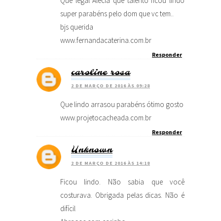
Que legal Alécia que talento ficou lindo
super parabéns pelo dom que vc tem..
bjs querida
www.fernandacaterina.com.br
Responder
caroline rosa
2 DE MARÇO DE 2016 ÀS 09:28
Que lindo arrasou parabéns ótimo gosto
www.projetocacheada.com.br
Responder
Unknown
2 DE MARÇO DE 2016 ÀS 14:18
Ficou lindo. Não sabia que você
costurava. Obrigada pelas dicas. Não é
difícil