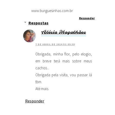
www.burguesinhas.com.br
Responder
Respostas
Alécia Magalhães
7 DE ABRIL DE 2014 ÀS 09:38
Obrigada, minha flor, pelo elogio,
em breve terá mais sobre meus
cachos...
Obrigada pela visita, vou passar lá
tbm.
Até mais.
Responder