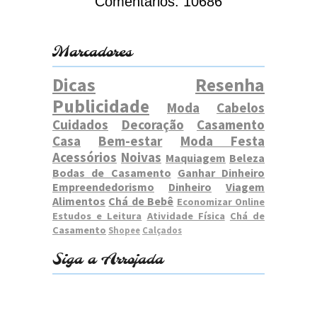
Comentários:
10686
Marcadores
Dicas
Resenha
Publicidade
Moda
Cabelos
Cuidados
Decoração
Casamento
Casa
Bem-estar
Moda Festa
Acessórios
Noivas
Maquiagem
Beleza
Bodas de Casamento
Ganhar Dinheiro
Empreendedorismo
Dinheiro
Viagem
Alimentos
Chá de Bebê
Economizar Online
Estudos e Leitura
Atividade Física
Chá de
Casamento
Shopee
Calçados
Siga a Arrojada