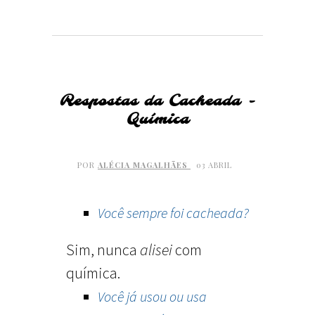
Respostas da Cacheada -
Química
POR
ALÉCIA MAGALHÃES
03 ABRIL
Você sempre foi cacheada?
Sim, nunca
alisei
com
química.
Você já usou ou usa