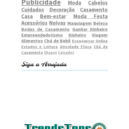
Publicidade
Moda
Cabelos
Cuidados
Decoração
Casamento
Casa
Bem-estar
Moda Festa
Acessórios
Noivas
Maquiagem
Beleza
Bodas de Casamento
Ganhar Dinheiro
Empreendedorismo
Dinheiro
Viagem
Alimentos
Chá de Bebê
Economizar Online
Estudos e Leitura
Atividade Física
Chá de
Casamento
Shopee
Calçados
Siga a Arrojada