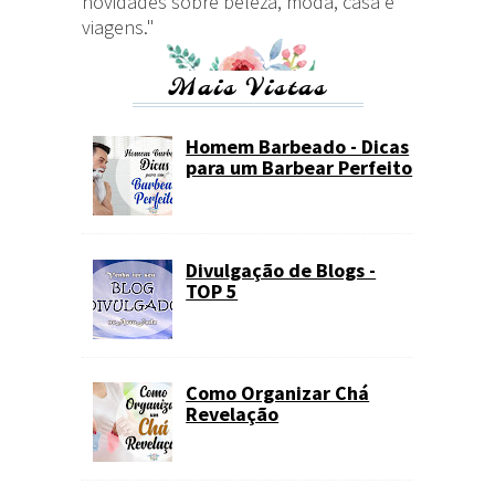
novidades sobre beleza, moda, casa e
viagens."
Mais Vistas
Homem Barbeado - Dicas
para um Barbear Perfeito
Divulgação de Blogs -
TOP 5
Como Organizar Chá
Revelação