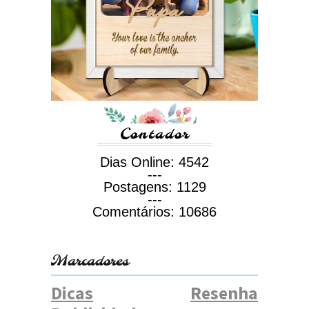
Contador
Dias Online:
4542
---
Postagens:
1129
---
Comentários:
10686
Marcadores
Dicas
Resenha