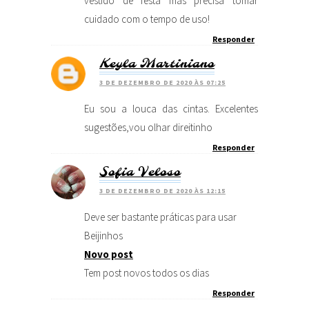
vestido de festa mas precisa tomar
cuidado com o tempo de uso!
Responder
Keyla Martiniano
3 DE DEZEMBRO DE 2020 ÀS 07:25
Eu sou a louca das cintas. Excelentes
sugestões,vou olhar direitinho
Responder
Sofia Veloso
3 DE DEZEMBRO DE 2020 ÀS 12:15
Deve ser bastante práticas para usar
Beijinhos
Novo post
Tem post novos todos os dias
Responder