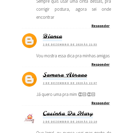
Sempre quis usar uma cinta dessas, pra
corrigir postura, agora sei onde
encontrar
Responder
Bianca
2 DE DEZEMBRO DE 2020 ÀS 21:53
Vou mostra essa dica pra minhas amigas
Responder
Samara Abraao
2 DE DEZEMBRO DE 2020 ÀS 22:07
Já quero uma pra mim 👏🏻👏🏻
Responder
Casinha Da Mary
2 DE DEZEMBRO DE 2020 ÀS 22:10
Que legal, eu nunca usei mas gosto de