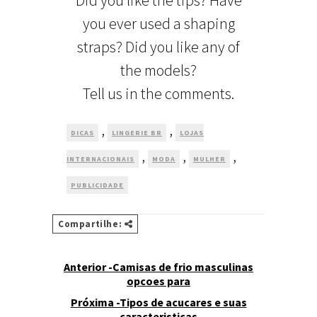
Did you like the tips? Have
you ever used a shaping
straps? Did you like any of
the models?
Tell us in the comments.
,
,
DICAS
LINGERIE BR
LOJAS
,
,
,
INTERNACIONAIS
MODA
MULHER
PUBLICIDADE
Compartilhe:
Anterior -Camisas de frio masculinas
opcoes para
Próxima -Tipos de acucares e suas
caracteristicas