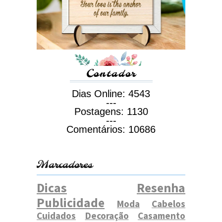
Contador
Dias Online:
4543
---
Postagens:
1130
---
Comentários:
10686
Marcadores
Dicas
Resenha
Publicidade
Moda
Cabelos
Cuidados
Decoração
Casamento