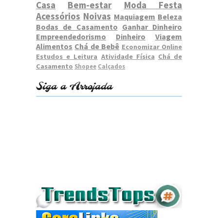
Casa
Bem-estar
Moda Festa
Acessórios
Noivas
Maquiagem
Beleza
Bodas de Casamento
Ganhar Dinheiro
Empreendedorismo
Dinheiro
Viagem
Alimentos
Chá de Bebê
Economizar Online
Estudos e Leitura
Atividade Física
Chá de
Casamento
Shopee
Calçados
Siga a Arrojada