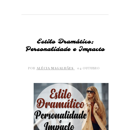
Estilo Dramático:
Personalidade e Impacto
POR
ALÉCIA MAGALHÃES
04 OUTUBRO