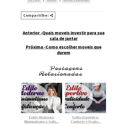
Compartilhe:
Anterior -Quais moveis investir para sua
sala de jantar
Próxima -Como escolher moveis que
durem
Postagens
Relacionadas
Estilo Moderno:
Estilo Esportivo:
Minimalismo e Sofis...
Conforto e Pratic...