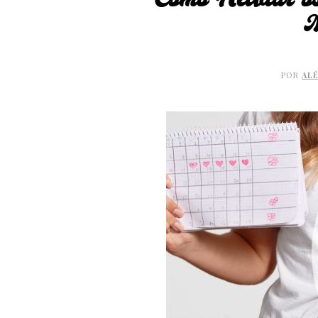
Como Aliviar os
M
POR
AL