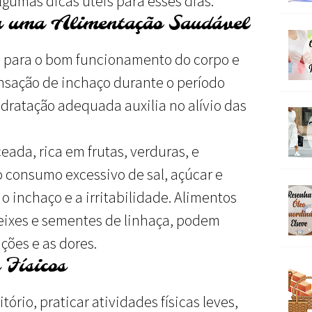
lgumas dicas úteis para esses dias.
a uma Alimentação Saudável
 para o bom funcionamento do corpo e
ensação de inchaço durante o período
idratação adequada auxilia no alívio das
ada, rica em frutas, verduras, e
 o consumo excessivo de sal, açúcar e
o inchaço e a irritabilidade. Alimentos
eixes e sementes de linhaça, podem
ções e as dores.
 Físicos
ório, praticar atividades físicas leves,