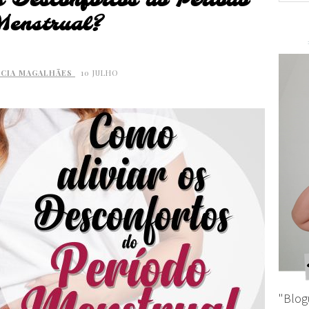
 Desconfortos do Período
enstrual?
ÉCIA MAGALHÃES
10 JULHO
"Blog