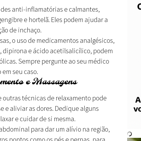
des anti-inflamatórias e calmantes,
engibre e hortelã. Eles podem ajudar a
ação de inchaço.
sas, o uso de medicamentos analgésicos,
, dipirona e ácido acetilsalicílico, podem
 cólicas. Sempre pergunte ao seu médico
o em seu caso.
amento e Massagens
 outras técnicas de relaxamento pode
e e aliviar as dores. Dedique alguns
laxar e cuidar de si mesma.
abdominal para dar um alívio na região,
os pontos como os pés e pernas, para