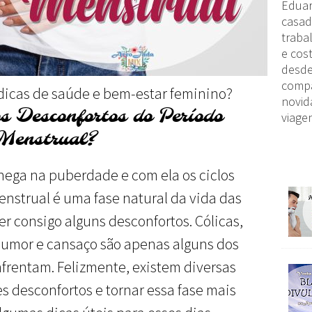
Eduar
casad
traba
e cost
desde
compa
dicas de saúde e bem-estar feminino?
novid
s Desconfortos do Período
viagen
Menstrual?
ga na puberdade e com ela os ciclos
enstrual é uma fase natural da vida das
r consigo alguns desconfortos. Cólicas,
humor e cansaço são apenas alguns dos
frentam. Felizmente, existem diversas
es desconfortos e tornar essa fase mais