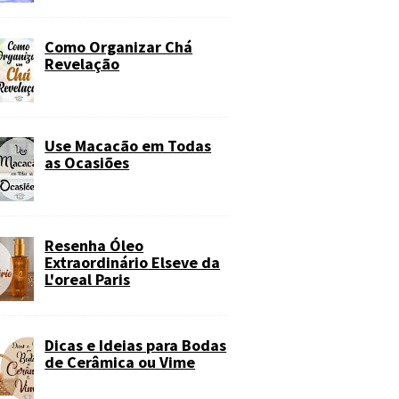
Como Organizar Chá
Revelação
Use Macacão em Todas
as Ocasiões
Resenha Óleo
Extraordinário Elseve da
L'oreal Paris
Dicas e Ideias para Bodas
de Cerâmica ou Vime