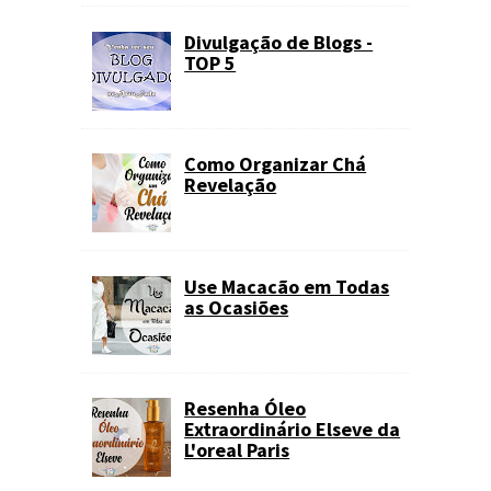
Divulgação de Blogs -
TOP 5
Como Organizar Chá
Revelação
Use Macacão em Todas
as Ocasiões
Resenha Óleo
Extraordinário Elseve da
L'oreal Paris