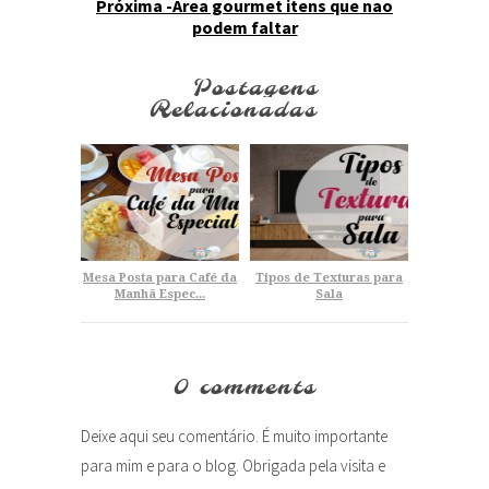
Próxima -Area gourmet itens que nao
podem faltar
Postagens
Relacionadas
Mesa Posta para Café da
Tipos de Texturas para
Manhã Espec...
Sala
0 comments
Deixe aqui seu comentário. É muito importante
para mim e para o blog. Obrigada pela visita e