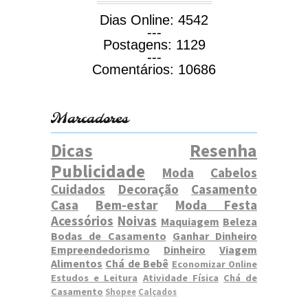
Dias Online:
4542
---
Postagens:
1129
---
Comentários:
10686
Marcadores
Dicas
Resenha
Publicidade
Moda
Cabelos
Cuidados
Decoração
Casamento
Casa
Bem-estar
Moda Festa
Acessórios
Noivas
Maquiagem
Beleza
Bodas de Casamento
Ganhar Dinheiro
Empreendedorismo
Dinheiro
Viagem
Alimentos
Chá de Bebê
Economizar Online
Estudos e Leitura
Atividade Física
Chá de
Casamento
Shopee
Calçados