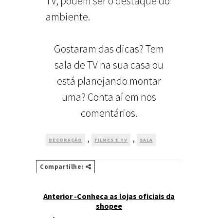
TV, podem ser o destaque do
ambiente.
Gostaram das dicas? Tem
sala de TV na sua casa ou
está planejando montar
uma? Conta aí em nos
comentários.
,
,
DECORAÇÃO
FILMES E TV
SALA
Compartilhe:
Anterior -Conheca as lojas oficiais da
shopee