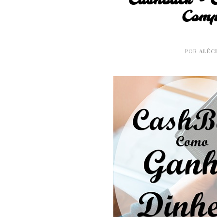
Cashback - 
Comp
POR
ALÉC