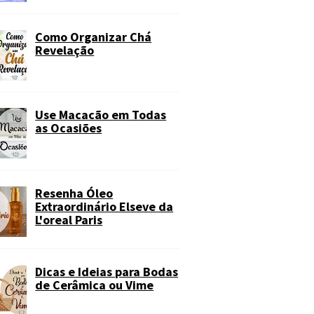
Como Organizar Chá
Revelação
Use Macacão em Todas
as Ocasiões
Resenha Óleo
Extraordinário Elseve da
L'oreal Paris
Dicas e Ideias para Bodas
de Cerâmica ou Vime