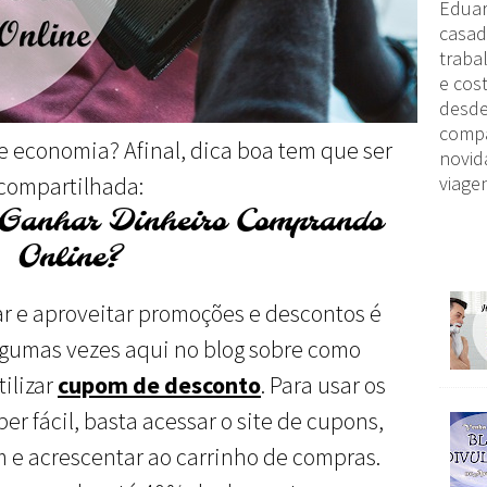
Eduar
casad
traba
e cost
desde
compa
de economia? Afinal, dica boa tem que ser
novid
compartilhada:
viagen
 Ganhar Dinheiro Comprando
Online?
 e aproveitar promoções e descontos é
lgumas vezes aqui no blog sobre como
ilizar
cupom de desconto
. Para usar os
r fácil, basta acessar o site de cupons,
 e acrescentar ao carrinho de compras.