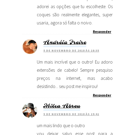
adorei as opções que tu escolheste. Os
coques são realmente elegantes, super
usaria, agora só falta o noivo.
Responder
Andréia Freire
5 DE NOVEMBRO DE 2018 ÀS 18:35
Um mais incrível que o outro! Eu adoro
extensões de cabelo! Sempre pesquiso
preços na internet, mas acabo
desistindo... seu post me inspirou!
Responder
Milca Abreu
5 DE NOVEMBRO DE 2018 ÀS 19:41
um mais lindo que o outro
vou deixar salvo esse post para a