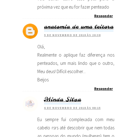
próxima vez que eu for fazer penteado
Responder
anatomia de uma leitora
5 DE NOVEMBRO DE 2018 ÀS 20:38
Olá,
Realmente o aplique faz diferença nos
penteados, um mais lindo que o outro,
Meu deus! Difícil escolher...
Beijos
Responder
Minda Silva
6 DE NOVEMBRO DE 2018 ÀS 08:15
Eu sempre fui complexada com meu
cabelo rsrs até descobrir que nem todas
as pessoas do mundo (mulheres) tem o