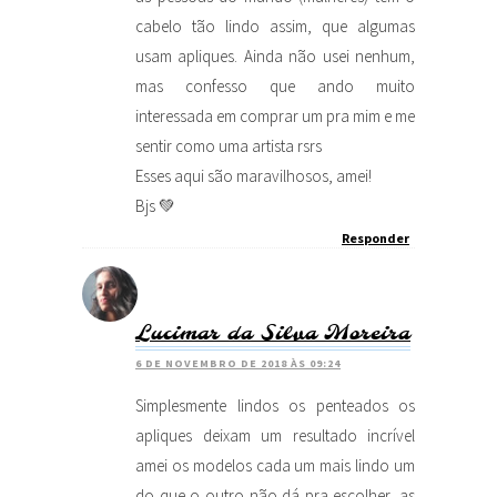
cabelo tão lindo assim, que algumas
usam apliques. Ainda não usei nenhum,
mas confesso que ando muito
interessada em comprar um pra mim e me
sentir como uma artista rsrs
Esses aqui são maravilhosos, amei!
Bjs 💚
Responder
Lucimar da Silva Moreira
6 DE NOVEMBRO DE 2018 ÀS 09:24
Simplesmente lindos os penteados os
apliques deixam um resultado incrível
amei os modelos cada um mais lindo um
do que o outro não dá pra escolher, as