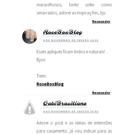
maravilhosos, tanto solto como
amarrados, adorei as inspirações, bjs
Responder
RoseBoxBlog
6 DE NOVEMBRO DE 2018 ÀS 14:33
Esses apliques ficam lindos e naturais!
Bjoo
Tiemi
RoseBoxBlog
Responder
GabiBrasiliano
6 DE NOVEMBRO DE 2018 ÀS 15:51
Adorei o post e as ideias de extensões
para casamento, já vou indicar para as