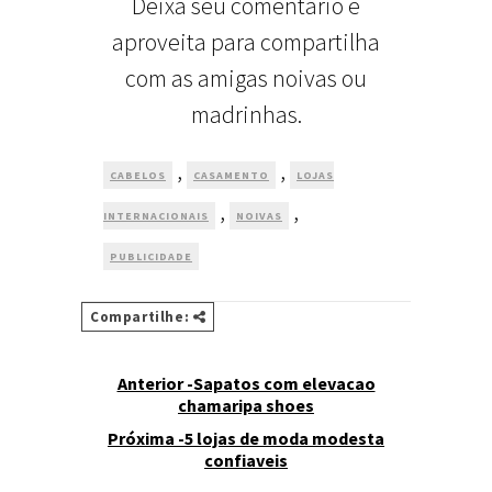
Deixa seu comentário e
aproveita para compartilha
com as amigas noivas ou
madrinhas.
,
,
CABELOS
CASAMENTO
LOJAS
,
,
INTERNACIONAIS
NOIVAS
PUBLICIDADE
Compartilhe:
Anterior -Sapatos com elevacao
chamaripa shoes
Próxima -5 lojas de moda modesta
confiaveis