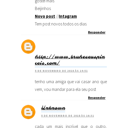
gostei mais
Beijinhos
Novo post
//
Intagram
Tem post novos todos os dias
Responder
http://www.bruheseuspin
ceis.com/
5 DE NOVEMBRO DE 2018 ÀS 14:51
tenho uma amiga que vai casar ano que
vem, vou mandar para ela seu post
Responder
Unknown
5 DE NOVEMBRO DE 2018 ÀS 16:31
cada um mais incrível que o outro,