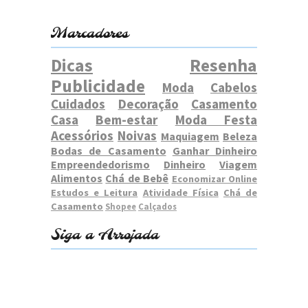
Marcadores
Dicas
Resenha
Publicidade
Moda
Cabelos
Cuidados
Decoração
Casamento
Casa
Bem-estar
Moda Festa
Acessórios
Noivas
Maquiagem
Beleza
Bodas de Casamento
Ganhar Dinheiro
Empreendedorismo
Dinheiro
Viagem
Alimentos
Chá de Bebê
Economizar Online
Estudos e Leitura
Atividade Física
Chá de
Casamento
Shopee
Calçados
Siga a Arrojada