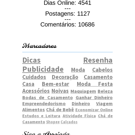
Dias Online:
4541
---
Postagens:
1127
---
Comentários:
10686
Marcadores
Dicas
Resenha
Publicidade
Moda
Cabelos
Cuidados
Decoração
Casamento
Casa
Bem-estar
Moda Festa
Acessórios
Noivas
Maquiagem
Beleza
Bodas de Casamento
Ganhar Dinheiro
Empreendedorismo
Dinheiro
Viagem
Alimentos
Chá de Bebê
Economizar Online
Estudos e Leitura
Atividade Física
Chá de
Casamento
Shopee
Calçados
Siga a Arrojada