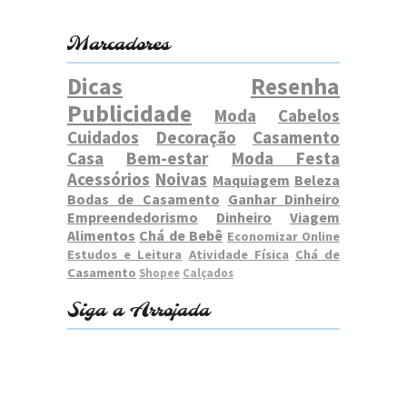
Marcadores
Dicas
Resenha
Publicidade
Moda
Cabelos
Cuidados
Decoração
Casamento
Casa
Bem-estar
Moda Festa
Acessórios
Noivas
Maquiagem
Beleza
Bodas de Casamento
Ganhar Dinheiro
Empreendedorismo
Dinheiro
Viagem
Alimentos
Chá de Bebê
Economizar Online
Estudos e Leitura
Atividade Física
Chá de
Casamento
Shopee
Calçados
Siga a Arrojada